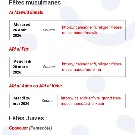
Fêtes musulmanes :
Al Mawlid Ennabi
Mercredi
https://icalendrier.fr/religion/fetes-
26 Août
Source
musulmanes/mawlid
2026
Aïd el Fitr
Vendredi
https://icalendrier.fr/religion/fetes-
20 mars
Source
musulmanes/aid-el-fitr
2026
Aïd al Adha ou Aïd el Kebir
Mardi 26
https://icalendrier.fr/religion/fetes-
Source
mai 2026
musulmanes/aid-el-kebir
Fêtes Juives :
Chavouot
(Pentecôte)