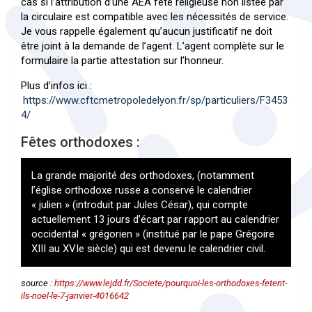
cas si l’attribution d’une AEA fête religieuse non listée par
la circulaire est compatible avec les nécessités de service.
Je vous rappelle également qu’aucun justificatif ne doit
être joint à la demande de l’agent. L’agent complète sur le
formulaire la partie attestation sur l’honneur.
Plus d’infos ici :
https://www.cftcmetropoledelyon.fr/sp/particuliers/F3453
4/
Fêtes orthodoxes :
La grande majorité des orthodoxes, (notamment
l’église orthodoxe russe a conservé le calendrier
« julien » (introduit par Jules César), qui compte
actuellement 13 jours d’écart par rapport au calendrier
occidental « grégorien » (institué par le pape Grégoire
XIII au XVIe siècle) qui est devenu le calendrier civil.
source :
https://www.lejdd.fr/Societe/pourquoi-les-orthodoxes-fetent-
ils-noel-le-7-janvier-4016642