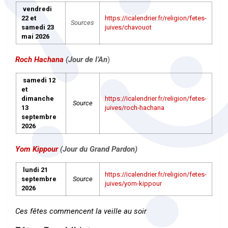
vendredi
22 et
https://icalendrier.fr/religion/fetes-
Sources
samedi 23
juives/chavouot
mai 2026
Roch Hachana
(Jour de l’An
)
samedi 12
et
dimanche
https://icalendrier.fr/religion/fetes-
Source
13
juives/roch-hachana
septembre
2026
Yom Kippour
(Jour du Grand Pardon)
lundi 21
https://icalendrier.fr/religion/fetes-
septembre
Source
juives/yom-kippour
2026
Ces fêtes commencent la veille au soir