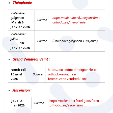
Théophanie
:
calendrier
grégorien
:
https://icalendrier.fr/religion/fetes-
Source
Mardi 6
orthodoxes/theophanie
janvier 2026
calendrier
julien
:
Source
(Calendrier grégorien + 13 jours)
Lundi 19
janvier 2026
Grand Vendredi Saint
:
vendredi
https://icalendrier.fr/religion/fetes-
10 avril
Source
orthodoxes/autres-
2026
fetes#GrandVendrediSaint
Ascension
:
jeudi 21
https://icalendrier.fr/religion/fetes-
Source
mai 2026
orthodoxes/ascension