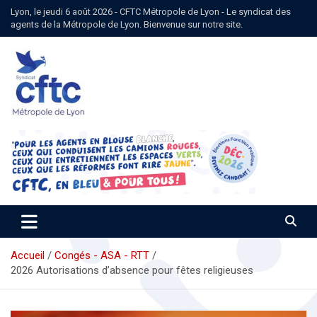
Aller
Lyon, le jeudi 6 août 2026 - CFTC Métropole de Lyon - Le syndicat des
au
agents de la Métropole de Lyon. Bienvenue sur notre site.
contenu
Syndicat CFTC des agents de la Métropole de Lyon
Syndicat CFTC Métropole de
Lyon
Accueil
Congés - ASA - RTT
2026 Autorisations d’absence pour fêtes religieuses