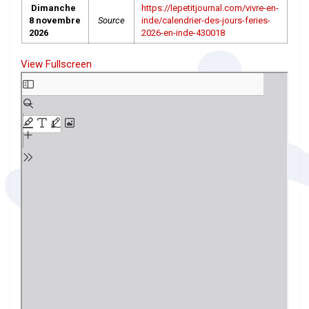
Dimanche
https://lepetitjournal.com/vivre-en-
8 novembre
Source
inde/calendrier-des-jours-feries-
2026
2026-en-inde-430018
View Fullscreen
Aller
au
contenu
PDF