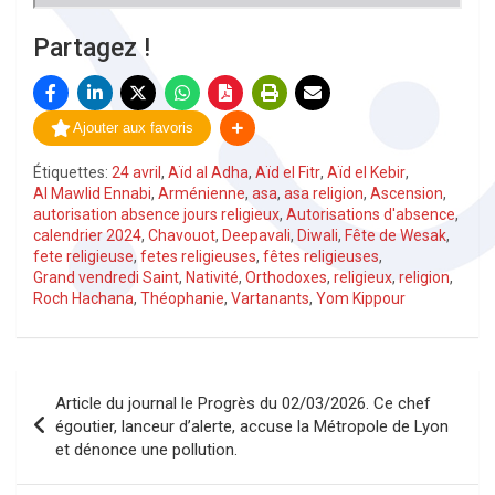
Partagez !
Ajouter aux favoris
Étiquettes:
24 avril
,
Aïd al Adha
,
Aïd el Fitr
,
Aïd el Kebir
,
Al Mawlid Ennabi
,
Arménienne
,
asa
,
asa religion
,
Ascension
,
autorisation absence jours religieux
,
Autorisations d'absence
,
calendrier 2024
,
Chavouot
,
Deepavali
,
Diwali
,
Fête de Wesak
,
fete religieuse
,
fetes religieuses
,
fêtes religieuses
,
Grand vendredi Saint
,
Nativité
,
Orthodoxes
,
religieux
,
religion
,
Roch Hachana
,
Théophanie
,
Vartanants
,
Yom Kippour
Navigation
Article du journal le Progrès du 02/03/2026. Ce chef
de
égoutier, lanceur d’alerte, accuse la Métropole de Lyon
et dénonce une pollution.
l’article