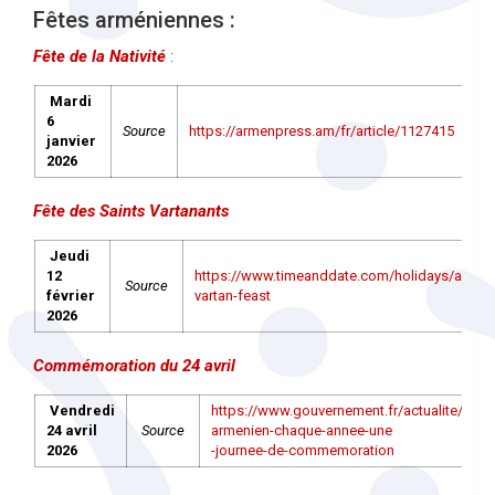
Fêtes arméniennes :
Fête de la Nativité
:
Mardi
6
Source
https://armenpress.am/fr/article/1127415
janvier
2026
Fête des Saints Vartanants
Jeudi
12
https://www.timeanddate.com/holidays/armeni
Source
février
vartan-feast
2026
Commémoration du 24 avril
Vendredi
https://www.gouvernement.fr/actualite/geno
24 avril
Source
armenien-chaque-annee-une
2026
-journee-de-commemoration