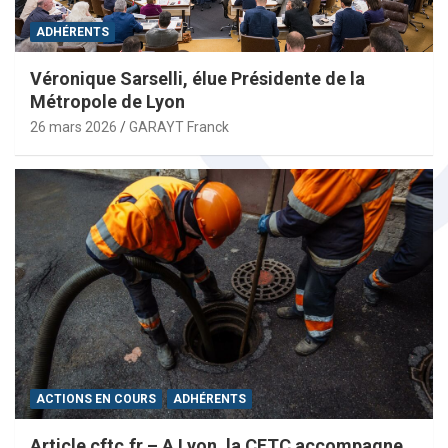
ADHÉRENTS
Véronique Sarselli, élue Présidente de la
Métropole de Lyon
26 mars 2026
GARAYT Franck
ACTIONS EN COURS
ADHÉRENTS
Article cftc.fr – A Lyon, la CFTC accompagne