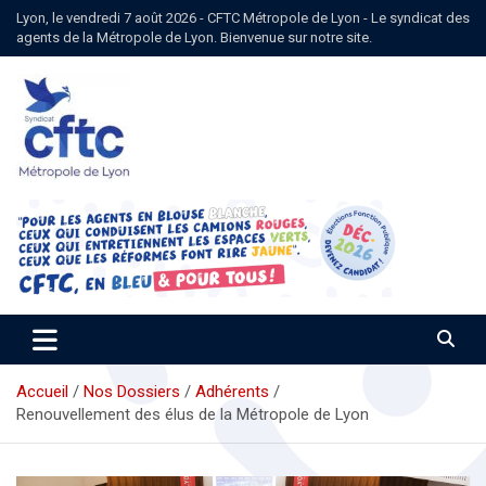
Aller
Lyon, le vendredi 7 août 2026 - CFTC Métropole de Lyon - Le syndicat des
au
agents de la Métropole de Lyon. Bienvenue sur notre site.
contenu
Syndicat CFTC des agents de la Métropole de Lyon
Syndicat CFTC Métropole de
Lyon
Accueil
Nos Dossiers
Adhérents
Renouvellement des élus de la Métropole de Lyon